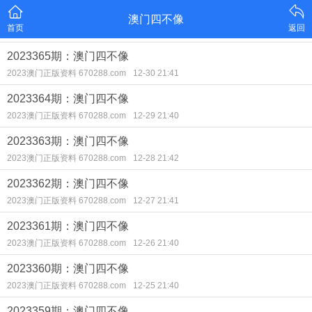
澳门四不像
首页
返回
2023365期：澳门四不像
2023澳门正版资料 670288.com
12-30 21:41
2023364期：澳门四不像
2023澳门正版资料 670288.com
12-29 21:40
2023363期：澳门四不像
2023澳门正版资料 670288.com
12-28 21:42
2023362期：澳门四不像
2023澳门正版资料 670288.com
12-27 21:41
2023361期：澳门四不像
2023澳门正版资料 670288.com
12-26 21:40
2023360期：澳门四不像
2023澳门正版资料 670288.com
12-25 21:40
2023359期：澳门四不像