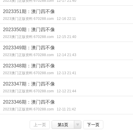
2023澳门正版资料 670288.com
12-17 21:40
2023351期：澳门四不像
2023澳门正版资料 670288.com
12-16 22:11
2023350期：澳门四不像
2023澳门正版资料 670288.com
12-15 21:40
2023349期：澳门四不像
2023澳门正版资料 670288.com
12-14 21:43
2023348期：澳门四不像
2023澳门正版资料 670288.com
12-13 21:41
2023347期：澳门四不像
2023澳门正版资料 670288.com
12-12 21:44
2023346期：澳门四不像
2023澳门正版资料 670288.com
12-11 21:42
上一页
第1页
下一页