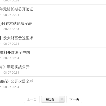
m
08-07 00:34
创今年无错长期公开验证
m
08-07 00:34
半波)只在本站论坛发表
m
08-07 00:34
一肖】发大财富贵这里求
m
08-07 00:34
6码准料◆红遍全中国
m
08-07 00:34
手六肖》期期实战公开
m
08-07 00:34
独平四码》公开火爆全球
m
08-07 00:34
上一页
第1页
下一页