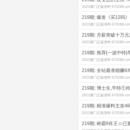
2023澳门正版资料 670288.co
219期: 爆发《买12
2023澳门正版资料 670288.co
219期: 月薪突破十万
2023澳门正版资料 670288.co
219期: 推荐{一波中
2023澳门正版资料 670288.co
219期: 全站最准稳赚
2023澳门正版资料 670288.co
219期: 博士生,平特
2023澳门正版资料 670288.co
219期: 精准爆料主攻
2023澳门正版资料 670288.co
219期: 称霸9肖王☆