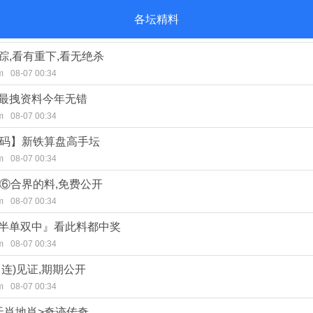
各坛精料
跟踪,看有重下,看无绝杀
m
08-07 00:34
头→最拽资料今年无错
m
08-07 00:34
10码】新铁算盘高手坛
m
08-07 00:34
震撼⑥合界的料,免费公开
m
08-07 00:34
两个半单双中』看此料都中奖
m
08-07 00:34
肖连)见证,期期公开
m
08-07 00:34
<天肖地肖>奇迹传奇